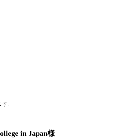
ます。
ollege in Japan
様