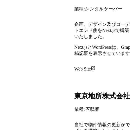
業種:
レンタルサーバー
企画、デザイン及びコーデ
トエンド側をNext.jsで構築
いたしました。
Next.jsとWordPressは、G
稿記事を表示させています
Web Site
東京地所株式会社
業種:
不動産
自社で物件情報の更新ができる